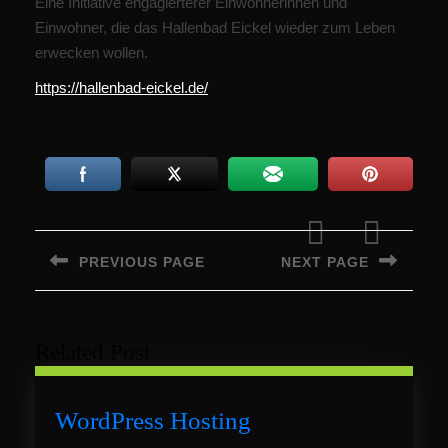
Eine Initiative engagierterer Einwohnerinnen und
Einwohner, die das Hallenbad Eickel wieder zum Leben
erwecken wollen.
https://hallenbad-eickel.de/
Beitragsnavigation
PREVIOUS PAGE
NEXT PAGE
Previous
Next
post:
post:
Related Post
WordPress
WordPress Hosting