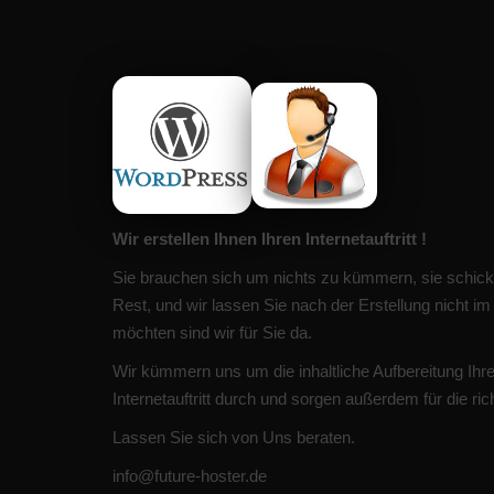
Wir erstellen Ihnen Ihren Internetauftritt !
Sie brauchen sich um nichts zu kümmern, sie schick
Rest, und wir lassen Sie nach der Erstellung nicht i
möchten sind wir für Sie da.
Wir kümmern uns um die inhaltliche Aufbereitung Ih
Internetauftritt durch und sorgen außerdem für die ric
Lassen Sie sich von Uns beraten.
info@future-hoster.de