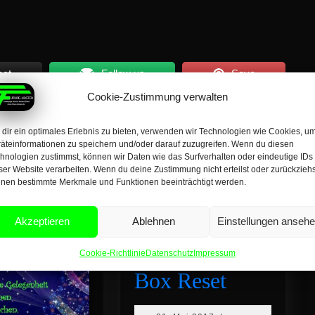
eet
Follow us
Save
Cookie-Zustimmung verwalten
dir ein optimales Erlebnis zu bieten, verwenden wir Technologien wie Cookies, u
NEXT PAGE
äteinformationen zu speichern und/oder darauf zuzugreifen. Wenn du diesen
hnologien zustimmst, können wir Daten wie das Surfverhalten oder eindeutige IDs
Next
post:
ser Website verarbeiten. Wenn du deine Zustimmung nicht erteilst oder zurückziehs
nen bestimmte Merkmale und Funktionen beeinträchtigt werden.
Akzeptieren
Ablehnen
Einstellungen anseh
Vodafone TV
Cookie-Richtlinie
Datenschutz
Impressum
Vodafone
Box Reset
TV