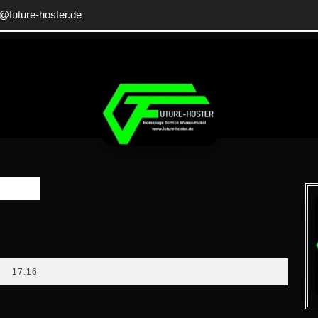
info@future-
o@future-hoster.de
hoster.de
osting
17:16