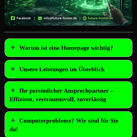
Warum ist eine Homepage wichtig?
Unsere Leistungen im Überblick
Ihr persönlicher Ansprechpartner –
Effizient, vertrauensvoll, zuverlässig
Computerprobleme? Wir sind für Sie
da!