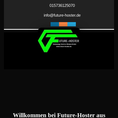
Skip
015736125070
to
content
info@future-
info@future-hoster.de
hoster.de
Willkommen bei Future-Hoster aus