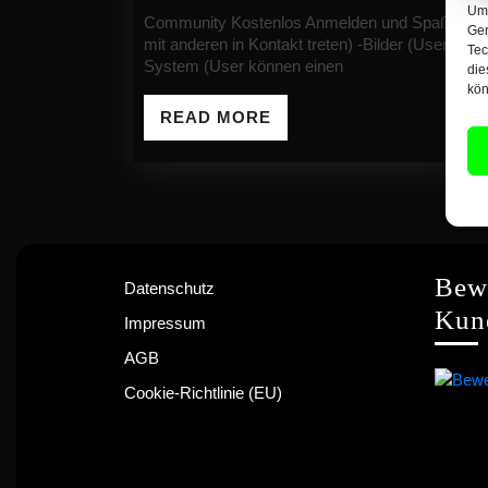
Um 
2015
Community Kostenlos Anmelden und Spaß haben -Freundschaft-System (User können sich einladen und
Ger
mit anderen in Kontakt treten) -Bilder (User könn
Tec
System (User können einen
die
kön
READ
READ MORE
MORE
Bew
Datenschutz
Kun
Impressum
AGB
Cookie-Richtlinie (EU)