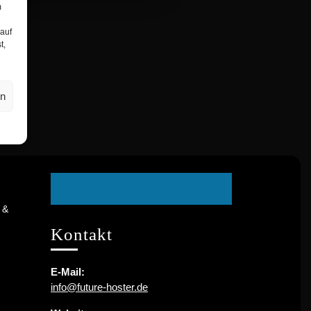
m
 auf
t,
en
Facebook
 &
Kontakt
E-Mail:
info@future-hoster.de