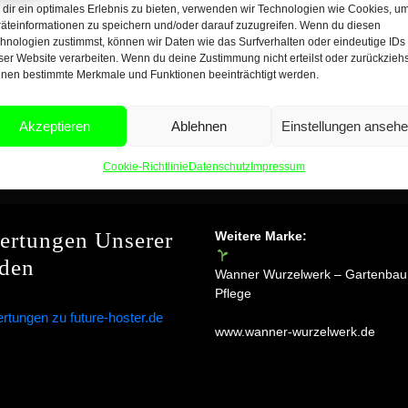
Abgeschlossen
dir ein optimales Erlebnis zu bieten, verwenden wir Technologien wie Cookies, u
äteinformationen zu speichern und/oder darauf zuzugreifen. Wenn du diesen
en eigene Bilder Gallery´n esrtellen und abrufen) -Chat-
hnologien zustimmst, können wir Daten wie das Surfverhalten oder eindeutige IDs
ser Website verarbeiten. Wenn du deine Zustimmung nicht erteilst oder zurückziehs
nen bestimmte Merkmale und Funktionen beeinträchtigt werden.
Akzeptieren
Ablehnen
Einstellungen anseh
Cookie-Richtlinie
Datenschutz
Impressum
ertungen Unserer
Weitere Marke:
den
Wanner Wurzelwerk – Gartenbau
Pflege
www.wanner-wurzelwerk.de