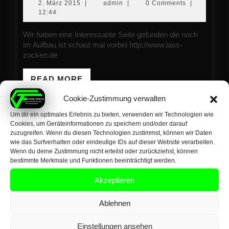
2.
admin
2. März 2015
|
admin
|
0 Comments
|
März
12:44
2015
Wir haben eine Interessante Seite gefunden die noch
im Aufbau ist schaut mal vorbei http://www.lass-
zocken.de
READ
READ MORE
MORE
Cookie-Zustimmung verwalten
Um dir ein optimales Erlebnis zu bieten, verwenden wir Technologien wie
Cookies, um Geräteinformationen zu speichern und/oder darauf
zuzugreifen. Wenn du diesen Technologien zustimmst, können wir Daten
wie das Surfverhalten oder eindeutige IDs auf dieser Website verarbeiten.
Wenn du deine Zustimmung nicht erteilst oder zurückziehst, können
Datenschutz
bestimmte Merkmale und Funktionen beeinträchtigt werden.
Impressum
Akzeptieren
AGB
Ablehnen
Cookie-Richtlinie (EU)
Einstellungen ansehen