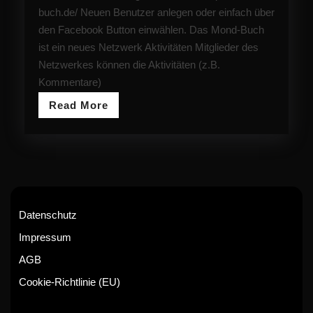
buch.de/ Neuen Benutzer anlegen oder einfach über
den Facebook Button einwählen. Das Mond-Buch
ist ein neues Netzwerk Aktivitäten Mitglieder des
Netzwerkes können die Aktivitäten (z.B.
Kommentare)
Read
Read More
More
Datenschutz
Impressum
AGB
Cookie-Richtlinie (EU)