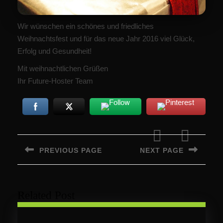
Wir wünschen ein schönes und friedliches
Weihnachtsfest und für das neue Jahr 2016 viel Glück,
Erfolg und Gesundheit!
Mit weihnachtlichen Grüßen
Ihr Future-Hoster Team
Beitragsnavigation
PREVIOUS PAGE
NEXT PAGE
Previous
Next
post:
post:
Related Post