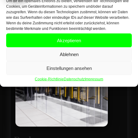
Um dir ein optimales Erlebnis zu bieten, verwenden wir Technologien wie
Uns!
READ
READ MORE
Cookies, um Geräteinformationen zu speichern und/oder darauf
MORE
zuzugreifen. Wenn du diesen Technologien zustimmst, können wir Daten
wie das Surfverhalten oder eindeutige IDs auf dieser Website verarbeiten.
Wenn du deine Zustimmung nicht erteilst oder zurückziehst, können
bestimmte Merkmale und Funktionen beeinträchtigt werden.
Akzeptieren
Ablehnen
Einstellungen ansehen
Cookie-Richtlinie
Datenschutz
Impressum