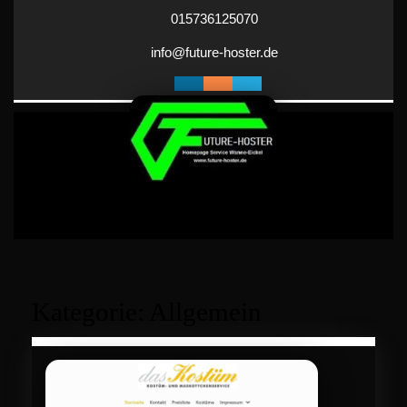
Skip
015736125070
to
content
info@future-
info@future-hoster.de
hoster.de
Kategorie:
Allgemein