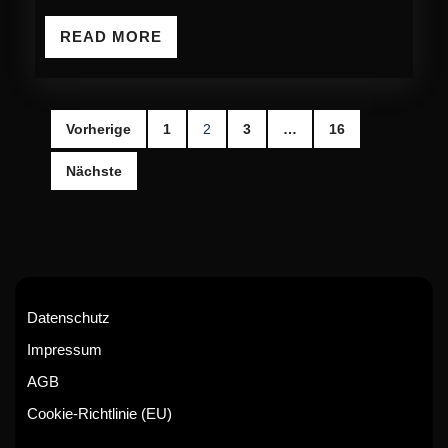
READ
READ MORE
MORE
Seitennummerierung
Vorherige
1
2
3
…
16
der
Nächste
Beiträge
Datenschutz
Impressum
AGB
Cookie-Richtlinie (EU)